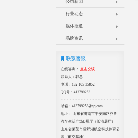
公司新闻
行业动态
媒体报道
品牌资讯
在线咨询：
点击交谈
联系人：郭总
电话：132-105-35852
QQ号：413799253
邮箱：413799253@qq.com
地址： 山东省济南市平安南路齐鲁
汽车生活广场D展厅（长清展厅）
山东省莱芜市雪野湖航空科技体育公
园（航空基地）