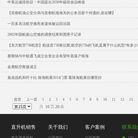
中美达减排协议：中国提出2030年碳排放达峰值
【首都机场公安分局与首都机场海关的公务员那个待遇好,差在哪】
一百多具法航空难死者遗体被运回法国
2002年国航釜山空难的调查结果和黑匣子记录
【东方航空738机型】航波音738座位图,航空的75b的飞机是属于什么机型?有多少
赛斯纳与中航通飞成立合资企业有望年底落户珠海
金鹿航空救援成立
枭龙战机和歼十比 珠海航展2014门票 看珠海航展住哪里好
首页
上一页
1
2
3
4
5
6
7
8
9
10
11
12
13
共
16
页
20
条
直升机销售
关于我们
客户案例
联系我
罗宾逊直升机
公司简介
公司新闻
QQ：4