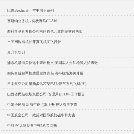
比奇Beechcraft - 空中国王系列
塞斯纳公务机 - 奖状野马CE-510
西科斯基直升机公司向阿肯色儿童医院交付两架
市民网购当机长开真飞机圆飞行梦
直升机培训
浦东机场海关快递中查出枪支 美国军人走私枪弹入沪遭缴
四头白鲸包军机凌晨空降青岛 流亭机场海关开辟
日本航空公司增购多达27架巴航e喷气系列飞机(图)
山西省民航机场集团公司(管理局)2013年工作报告
中消协民航局:航空正点率上升 投诉有所下降
中国航空公司一致反对国际航协碳中和方案
中航协“认证反查”护航机票网购