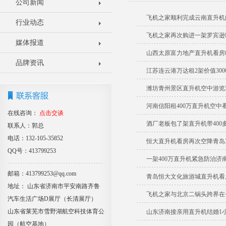
公司新闻
飞机之家顺利完成云南直升机
行业动态
飞机之家再次购进一架罗宾逊R
媒体报道
山西太原富力地产直升机看房
品牌资讯
江苏连云港万达租2架价值30
潍坊青州景区直升机空中游览
河南信阳租400万直升机空中
在线咨询：
点击交谈
酒厂老板包了架直升机带400
联系人：郭总
电话：132-105-35852
恒大直升机看房再次空降青岛3
QQ号：413799253
一架400万直升机紧急防治济
邮箱：413799253@qq.com
青岛恒大文化旅游城直升机看
地址： 山东省济南市平安南路齐鲁
飞机之家与北京二锅头跨界在
汽车生活广场D展厅（长清展厅）
山东省莱芜市雪野湖航空科技体育公
山东济南接亲用直升机结婚1小
园（航空基地）