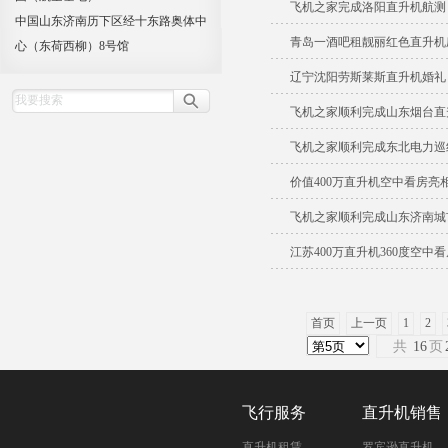
飞机之家完成洛阳直升机航测
中国山东济南历下区经十东路奥体中
青岛一酒吧租靓丽红色直升机
心（东荷西柳）8号馆
辽宁沈阳劳斯莱斯直升机婚礼
飞机之家顺利完成山东烟台直
飞机之家顺利完成东北电力巡线
价值400万直升机空中看房亮
飞机之家顺利完成山东济南城
江苏400万直升机360度空中
首页
上一页
1
2
共
16
页
飞行服务
直升机销售
直升机租赁
罗宾逊直升机