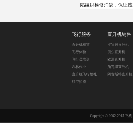
陷组织检修消缺，保证该
飞行服务
直升机销售
直升机租赁
罗宾逊直升机
飞行体验
贝尔直升机
飞行员培训
欧洲直升机
农林作业
施瓦泽直升机
直升机飞行婚礼
阿古斯特直升机
航空拍摄
Copyright © 2002-201